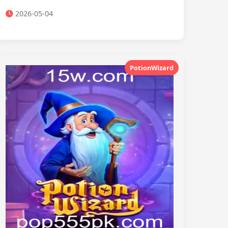
2026-05-04
PotionWizard