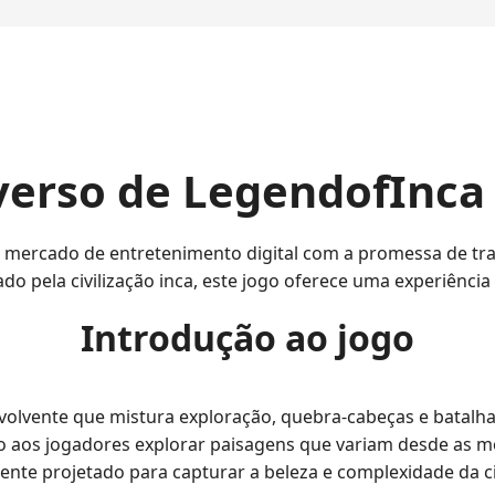
verso de LegendofInca
 mercado de entretenimento digital com a promessa de tra
rado pela civilização inca, este jogo oferece uma experiênci
Introdução ao jogo
volvente que mistura exploração, quebra-cabeças e batalh
do aos jogadores explorar paisagens que variam desde as 
te projetado para capturar a beleza e complexidade da civ