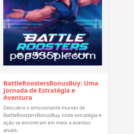
BattleRoostersBonusBuy: Uma
Jornada de Estratégia e
Aventura
Descubra o emocionante mundo de
BattleRoostersBonusBuy, onde estratégia e
ação se encontram em meio a eventos
atuais.