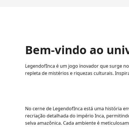
Bem-vindo ao uni
LegendofInca é um jogo inovador que surge no
repleta de mistérios e riquezas culturais. Inspi
No cerne de LegendofInca está uma história en
recriação detalhada do império Inca, permitin
selva amazônica. Cada ambiente é meticulosamen