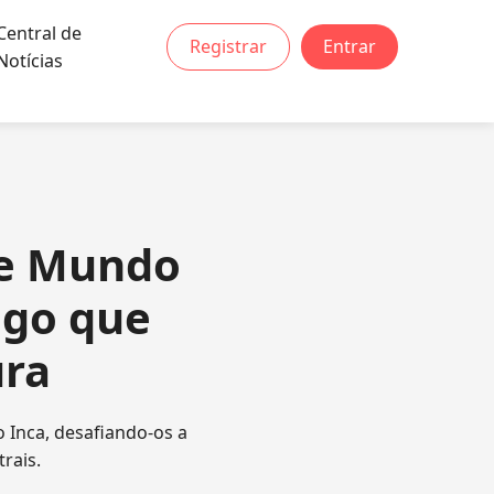
Central de
Registrar
Entrar
Notícias
te Mundo
ogo que
ura
o Inca, desafiando-os a
rais.