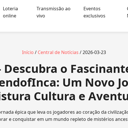
Loteria
Transmissão ao
Eventos
online
vivo
exclusivos
Início
/
Central de Notícias
/ 2026-03-23
- Descubra o Fascinan
endofInca: Um Novo J
stura Cultura e Avent
nada épica que leva os jogadores ao coração da civilizaçã
orar e conquistar em um mundo repleto de mistérios ancest