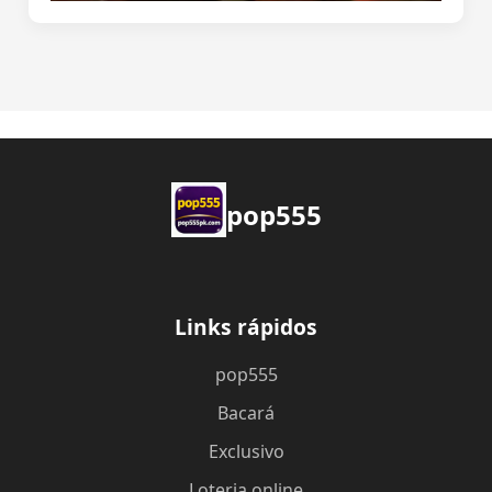
pop555
Links rápidos
pop555
Bacará
Exclusivo
Loteria online