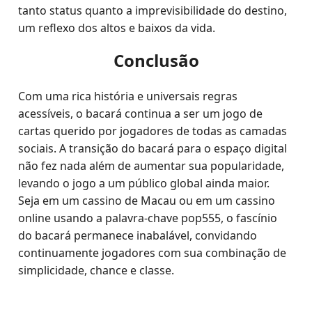
tanto status quanto a imprevisibilidade do destino,
um reflexo dos altos e baixos da vida.
Conclusão
Com uma rica história e universais regras
acessíveis, o bacará continua a ser um jogo de
cartas querido por jogadores de todas as camadas
sociais. A transição do bacará para o espaço digital
não fez nada além de aumentar sua popularidade,
levando o jogo a um público global ainda maior.
Seja em um cassino de Macau ou em um cassino
online usando a palavra-chave pop555, o fascínio
do bacará permanece inabalável, convidando
continuamente jogadores com sua combinação de
simplicidade, chance e classe.