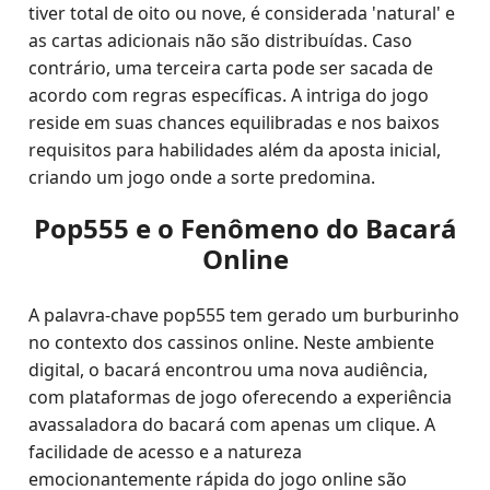
tiver total de oito ou nove, é considerada 'natural' e
as cartas adicionais não são distribuídas. Caso
contrário, uma terceira carta pode ser sacada de
acordo com regras específicas. A intriga do jogo
reside em suas chances equilibradas e nos baixos
requisitos para habilidades além da aposta inicial,
criando um jogo onde a sorte predomina.
Pop555 e o Fenômeno do Bacará
Online
A palavra-chave pop555 tem gerado um burburinho
no contexto dos cassinos online. Neste ambiente
digital, o bacará encontrou uma nova audiência,
com plataformas de jogo oferecendo a experiência
avassaladora do bacará com apenas um clique. A
facilidade de acesso e a natureza
emocionantemente rápida do jogo online são