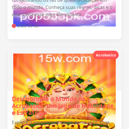
conquistando os fãs de quebra-cabeças em
todo o mundo. Conheça suas regras, dicas e o
que torna esse jogo tão viciante.
2026-05-30
Acrobatics
Descobrindo o Mundo de
Acrobatics: Um Jogo de Habilidade
e Estratégia
Explore o emocionante jogo Acrobatics, suas