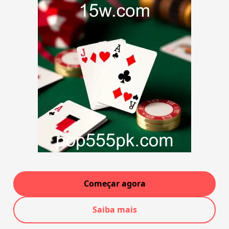
Começar agora
Saiba mais