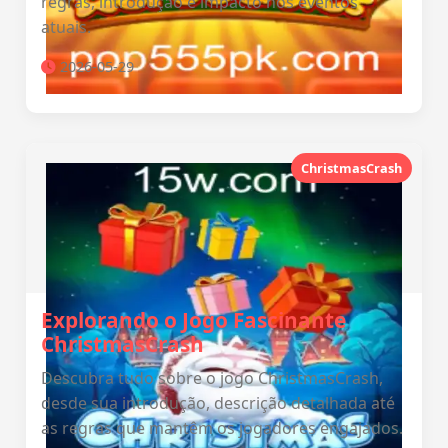
regras, introdução e impacto nos eventos
atuais.
2026-05-29
ChristmasCrash
Explorando o Jogo Fascinante
ChristmasCrash
Descubra tudo sobre o jogo ChristmasCrash,
desde sua introdução, descrição detalhada até
as regras que mantêm os jogadores engajados.