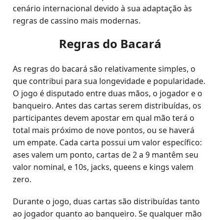
cenário internacional devido à sua adaptação às
regras de cassino mais modernas.
Regras do Bacará
As regras do bacará são relativamente simples, o
que contribui para sua longevidade e popularidade.
O jogo é disputado entre duas mãos, o jogador e o
banqueiro. Antes das cartas serem distribuídas, os
participantes devem apostar em qual mão terá o
total mais próximo de nove pontos, ou se haverá
um empate. Cada carta possui um valor específico:
ases valem um ponto, cartas de 2 a 9 mantêm seu
valor nominal, e 10s, jacks, queens e kings valem
zero.
Durante o jogo, duas cartas são distribuídas tanto
ao jogador quanto ao banqueiro. Se qualquer mão