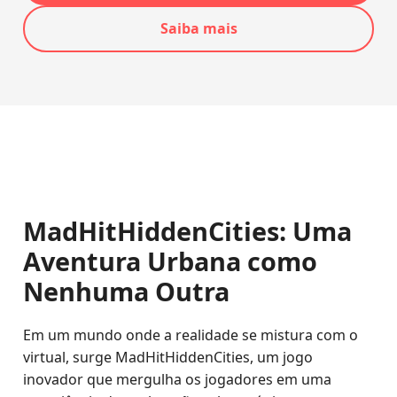
Saiba mais
MadHitHiddenCities: Uma
Aventura Urbana como
Nenhuma Outra
Em um mundo onde a realidade se mistura com o
virtual, surge MadHitHiddenCities, um jogo
inovador que mergulha os jogadores em uma