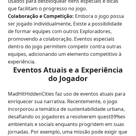
usados para desbloquear itens especiais e dicas
que facilitam o progresso no jogo.
Colaboração e Competição:
Embora o jogo possa
ser jogado individualmente, Existe a possibilidade
de formar equipes com outros Exploradores,
promovendo a colaboração. Eventos especiais
dentro do jogo permitem competir contra outras
equipes, adicionando um elemento competitivo à
experiência.
Eventos Atuais e a Experiência
do Jogador
MadHitHiddenCities faz uso de eventos atuais para
enriquecer sua narrativa. Recentemente, o jogo
incorporou a temática de sustentabilidade urbana,
desafiando os jogadores a resolverem questõ9%es
ambientais e sociais enquanto progridem em suas
jornadas. Por exemplo, uma missão pode exigir que