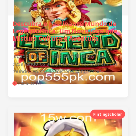
Descubra o Fascinante Mundo de
LegendofInca: Um Novo Jogo que
Mistura Cultura e Aventura
LegendofInca é uma jornada épica que leva os
jogadores ao coração da civilização Inca,
desafiando-os a explorar e conquistar em um
mundo repleto de mistérios ancestrais.
2026-03-23
FlirtingScholar