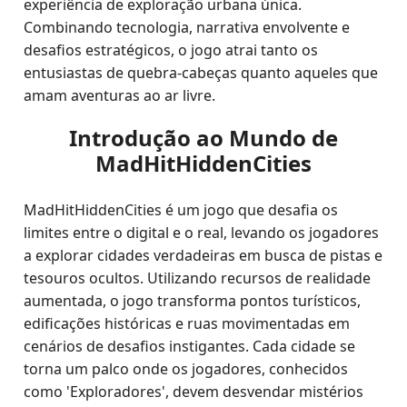
experiência de exploração urbana única.
Combinando tecnologia, narrativa envolvente e
desafios estratégicos, o jogo atrai tanto os
entusiastas de quebra-cabeças quanto aqueles que
amam aventuras ao ar livre.
Introdução ao Mundo de
MadHitHiddenCities
MadHitHiddenCities é um jogo que desafia os
limites entre o digital e o real, levando os jogadores
a explorar cidades verdadeiras em busca de pistas e
tesouros ocultos. Utilizando recursos de realidade
aumentada, o jogo transforma pontos turísticos,
edificações históricas e ruas movimentadas em
cenários de desafios instigantes. Cada cidade se
torna um palco onde os jogadores, conhecidos
como 'Exploradores', devem desvendar mistérios