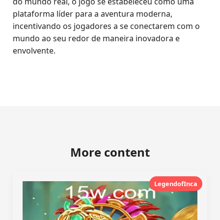
do mundo real, o jogo se estabeleceu como uma
plataforma líder para a aventura moderna,
incentivando os jogadores a se conectarem com o
mundo ao seu redor de maneira inovadora e
envolvente.
More content
LegendofInca