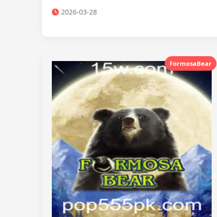
2026-03-28
FormosaBear