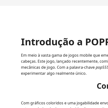
Introdução a PO
Em meio à vasta gama de jogos mobile que em
cabeças. Este jogo, lançado recentemente, com
mecânicas de jogo. Com a palavra-chave
pop55
experimentar algo realmente único.
Co
Com gráficos coloridos e uma jogabilidade envo