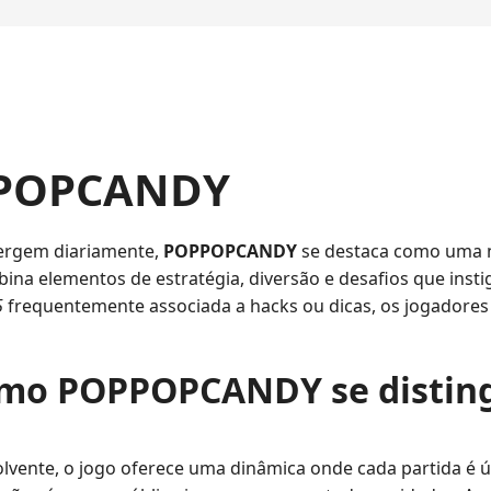
PPOPCANDY
ergem diariamente,
POPPOPCANDY
se destaca como uma n
bina elementos de estratégia, diversão e desafios que ins
5
frequentemente associada a hacks ou dicas, os jogador
mo POPPOPCANDY se distin
lvente, o jogo oferece uma dinâmica onde cada partida é ú