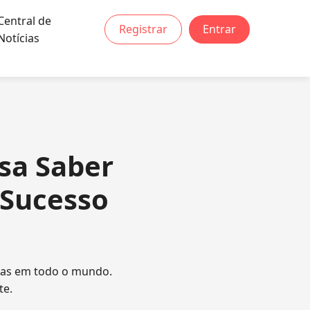
Central de
Registrar
Entrar
Notícias
isa Saber
Sucesso
ças em todo o mundo.
te.