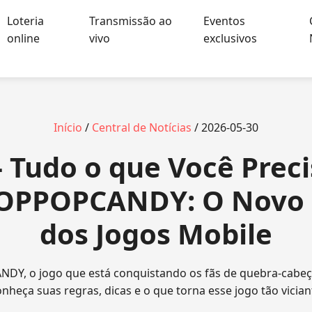
Loteria
Transmissão ao
Eventos
online
vivo
exclusivos
Início
/
Central de Notícias
/ 2026-05-30
 Tudo o que Você Prec
POPPOPCANDY: O Novo 
dos Jogos Mobile
Y, o jogo que está conquistando os fãs de quebra-cabe
nheça suas regras, dicas e o que torna esse jogo tão vician