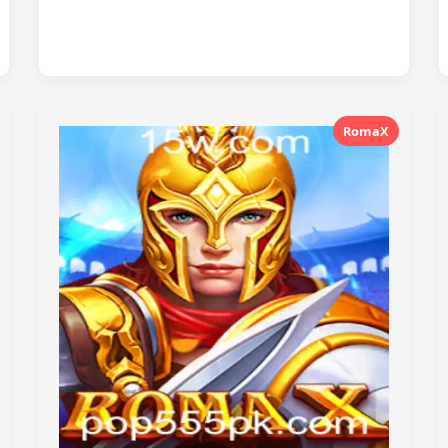
RomaX