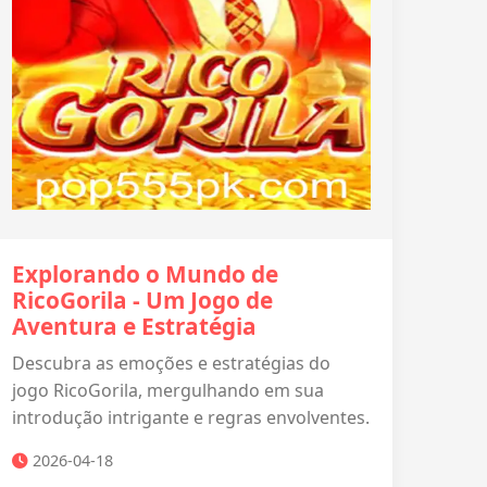
Explorando o Mundo de
RicoGorila - Um Jogo de
Aventura e Estratégia
Descubra as emoções e estratégias do
jogo RicoGorila, mergulhando em sua
introdução intrigante e regras envolventes.
2026-04-18