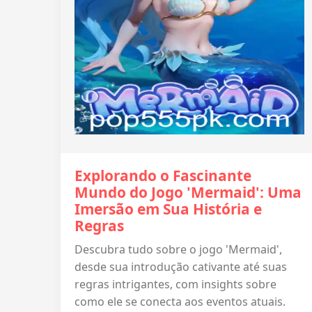
Explorando o Fascinante
Mundo do Jogo 'Mermaid': Uma
Imersão em Sua História e
Regras
Descubra tudo sobre o jogo 'Mermaid',
desde sua introdução cativante até suas
regras intrigantes, com insights sobre
como ele se conecta aos eventos atuais.