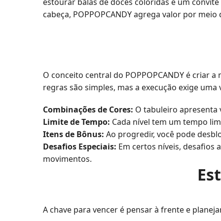
estourar balas de doces coloridas é um convite
cabeça, POPPOPCANDY agrega valor por meio de 
O conceito central do POPPOPCANDY é criar a m
regras são simples, mas a execução exige uma v
Combinações de Cores:
O tabuleiro apresenta v
Limite de Tempo:
Cada nível tem um tempo limi
Itens de Bônus:
Ao progredir, você pode desblo
Desafios Especiais:
Em certos níveis, desafios
movimentos.
Est
A chave para vencer é pensar à frente e planej