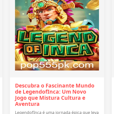
Descubra o Fascinante Mundo
de LegendofInca: Um Novo
Jogo que Mistura Cultura e
Aventura
LegendofInca é uma jornada épica que leva