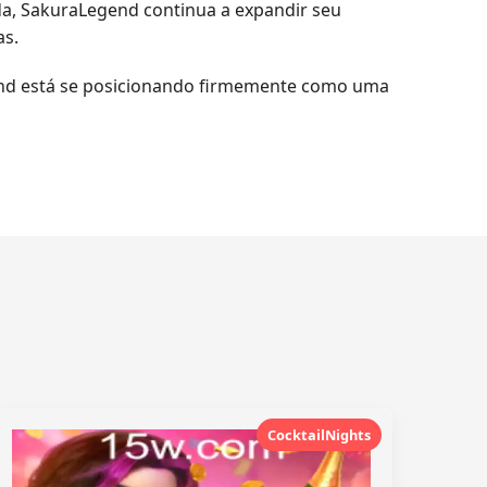
da, SakuraLegend continua a expandir seu
as.
nd está se posicionando firmemente como uma
CocktailNights