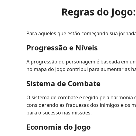
Regras do Jog
Para aqueles que estão começando sua jornada
Progressão e Níveis
A progressão do personagem é baseada em um s
no mapa do jogo contribui para aumentar as h
Sistema de Combate
O sistema de combate é regido pela harmonia 
considerando as fraquezas dos inimigos e os me
para o sucesso nas missões.
Economia do Jogo