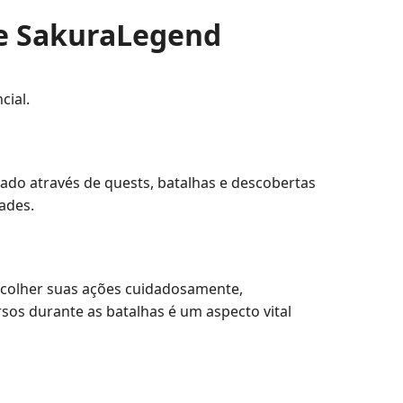
e SakuraLegend
cial.
do através de quests, batalhas e descobertas
ades.
scolher suas ações cuidadosamente,
sos durante as batalhas é um aspecto vital