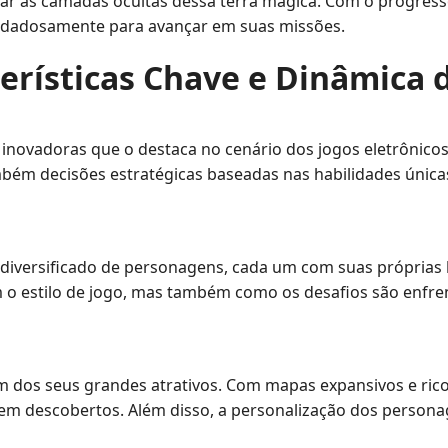
ar as camadas ocultas dessa terra mágica. Com o progres
cuidadosamente para avançar em suas missões.
erísticas Chave e Dinâmica 
 inovadoras que o destaca no cenário dos jogos eletrônicos
mbém decisões estratégicas baseadas nas habilidades únic
versificado de personagens, cada um com suas próprias hab
am o estilo de jogo, mas também como os desafios são enfr
m dos seus grandes atrativos. Com mapas expansivos e ri
rem descobertos. Além disso, a personalização dos person