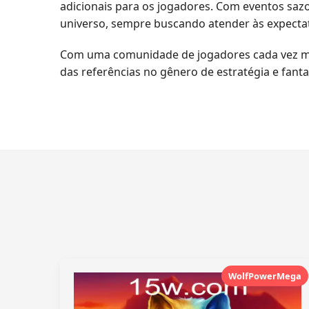
adicionais para os jogadores. Com eventos saz
universo, sempre buscando atender às expectat
Com uma comunidade de jogadores cada vez m
das referências no gênero de estratégia e fant
WolfPowerMega