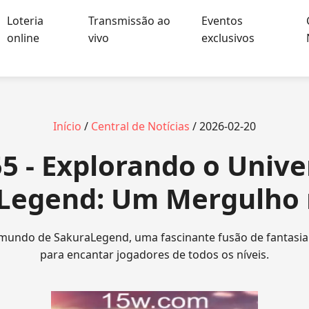
Loteria
Transmissão ao
Eventos
online
vivo
exclusivos
Início
/
Central de Notícias
/ 2026-02-20
5 - Explorando o Unive
Legend: Um Mergulho 
mundo de SakuraLegend, uma fascinante fusão de fantasia 
para encantar jogadores de todos os níveis.