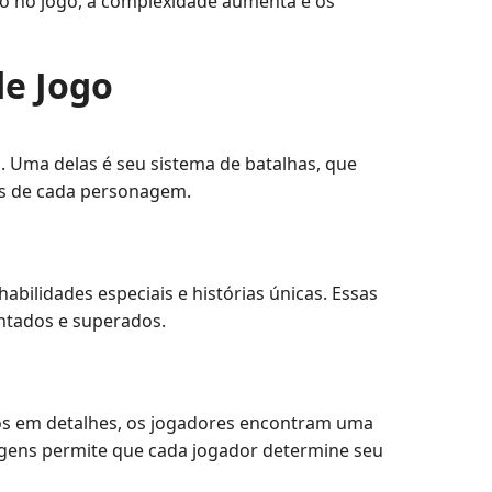
so no jogo, a complexidade aumenta e os
de Jogo
. Uma delas é seu sistema de batalhas, que
as de cada personagem.
ilidades especiais e histórias únicas. Essas
entados e superados.
cos em detalhes, os jogadores encontram uma
agens permite que cada jogador determine seu