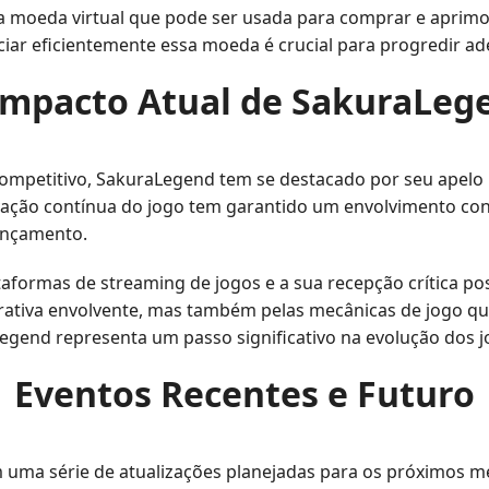
oeda virtual que pode ser usada para comprar e aprimorar
ciar eficientemente essa moeda é crucial para progredir 
Impacto Atual de SakuraLeg
ompetitivo, SakuraLegend tem se destacado por seu apelo u
ovação contínua do jogo tem garantido um envolvimento co
ançamento.
taformas de streaming de jogos e a sua recepção crítica po
arrativa envolvente, mas também pelas mecânicas de jogo que
end representa um passo significativo na evolução dos jog
Eventos Recentes e Futuro
uma série de atualizações planejadas para os próximos m