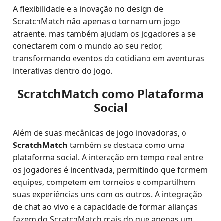
A flexibilidade e a inovação no design de
ScratchMatch não apenas o tornam um jogo
atraente, mas também ajudam os jogadores a se
conectarem com o mundo ao seu redor,
transformando eventos do cotidiano em aventuras
interativas dentro do jogo.
ScratchMatch como Plataforma
Social
Além de suas mecânicas de jogo inovadoras, o
ScratchMatch
também se destaca como uma
plataforma social. A interação em tempo real entre
os jogadores é incentivada, permitindo que formem
equipes, competem em torneios e compartilhem
suas experiências uns com os outros. A integração
de chat ao vivo e a capacidade de formar alianças
fazem do ScratchMatch mais do que apenas um