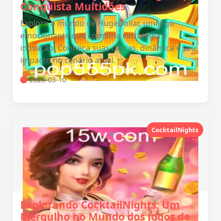
Conquista Multidões
Explore o mundo de HugeDollar, um jogo
emocionante que combina estratégia e
inovação. Conheça suas regras, dinâmica e seu
impacto no cenário atual.
2026-03-10
CocktailNights
Explorando CocktailNights: Um
Mergulho no Mundo dos Jogos de