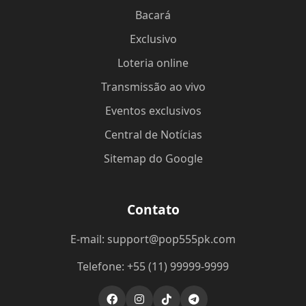
Bacará
Exclusivo
Loteria online
Transmissão ao vivo
Eventos exclusivos
Central de Notícias
Sitemap do Google
Contato
E-mail: support@pop555pk.com
Telefone: +55 (11) 99999-9999