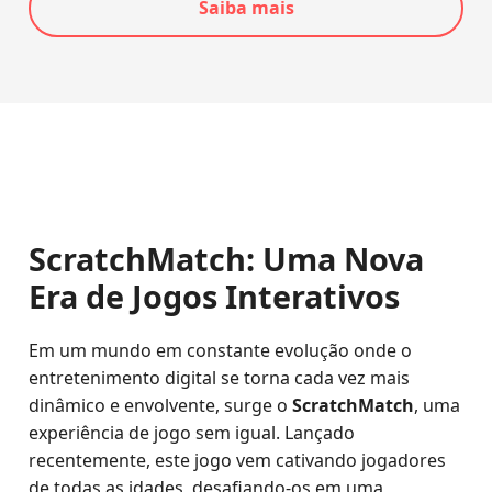
Saiba mais
ScratchMatch: Uma Nova
Era de Jogos Interativos
Em um mundo em constante evolução onde o
entretenimento digital se torna cada vez mais
dinâmico e envolvente, surge o
ScratchMatch
, uma
experiência de jogo sem igual. Lançado
recentemente, este jogo vem cativando jogadores
de todas as idades, desafiando-os em uma