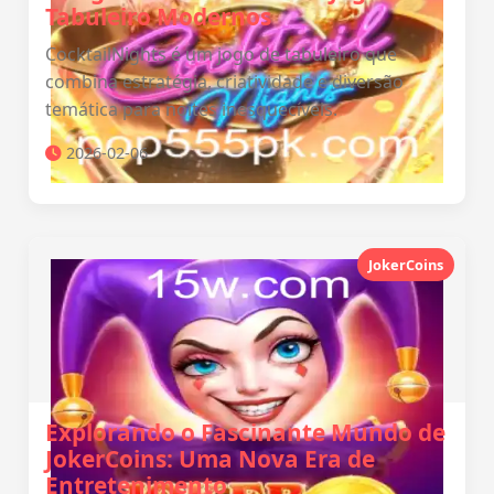
Tabuleiro Modernos
CocktailNights é um jogo de tabuleiro que
combina estratégia, criatividade e diversão
temática para noites inesquecíveis.
2026-02-06
JokerCoins
Explorando o Fascinante Mundo de
JokerCoins: Uma Nova Era de
Entretenimento