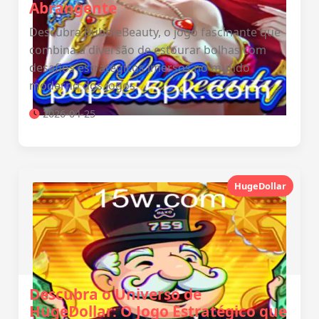
Abrangente
Descubra BubbleBeauty, o jogo fascinante que
combina a diversão de estourar bolhas com
desafios estratégicos imersos no mundo
moderno dos jogos.
2026-04-25
HugeDollar
Descubra o Universo de
HugeDollar: O Jogo Estratégico que